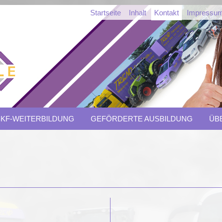
Startseite
Inhalt
Kontakt
Impressu
BKF-WEITERBILDUNG
GEFÖRDERTE AUSBILDUNG
ÜB