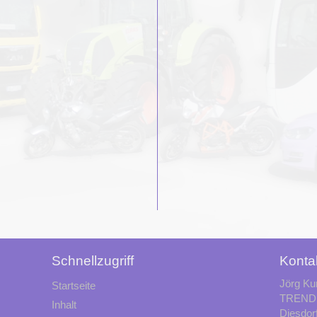
Schnellzugriff
Konta
Jörg Ku
Startseite
TREND 
Inhalt
Diesdor