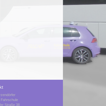
kt
rzendörfer
Fahrschule
fer Straße 38